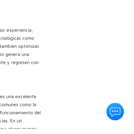
jor experiencia,
tecnológicas como
e también optimizan
sto genera una
nte y regresen con
es una excelente
s comunes como la
l funcionamiento del
ias. En un
ara atraer nuevos