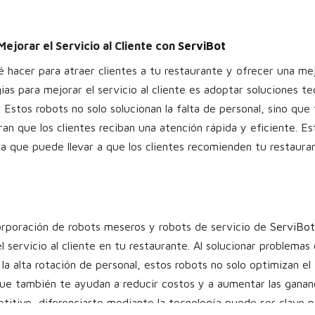
Mejorar el Servicio al Cliente con
ServiBot
é hacer para atraer clientes a tu restaurante y ofrecer una me
ias para mejorar el servicio al cliente es adoptar soluciones 
 Estos robots no solo solucionan la falta de personal, sino qu
ran que los clientes reciban una atención rápida y eficiente. E
va que puede llevar a que los clientes recomienden tu restaura
orporación de robots meseros y robots de servicio de
ServiBot
l servicio al cliente en tu restaurante. Al solucionar problema
la alta rotación de personal, estos robots no solo optimizan e
que también te ayudan a reducir costos y a aumentar las gananc
itivo, diferenciarte mediante la tecnología puede ser clave p