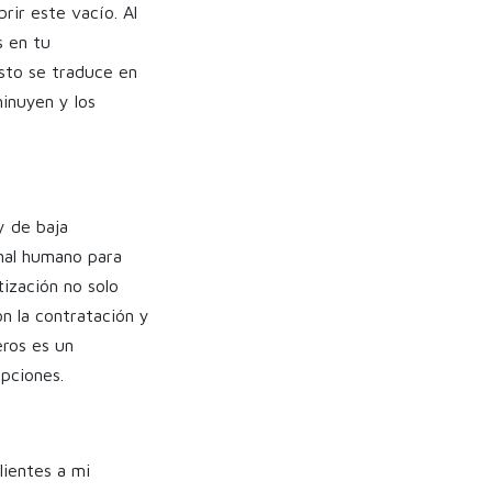
rir este vacío. Al
s en tu
Esto se traduce en
inuyen y los
y de baja
onal humano para
ización no solo
n la contratación y
eros es un
upciones.
ientes a mi