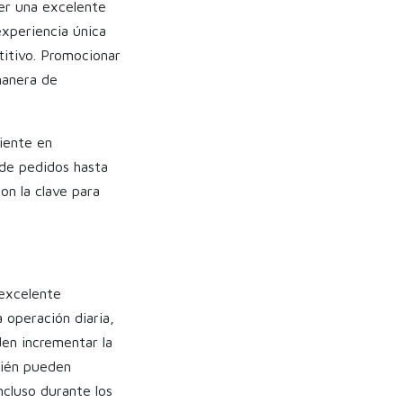
er una excelente
experiencia única
titivo. Promocionar
manera de
liente en
 de pedidos hasta
son la clave para
 excelente
 operación diaria,
den incrementar la
mbién pueden
ncluso durante los