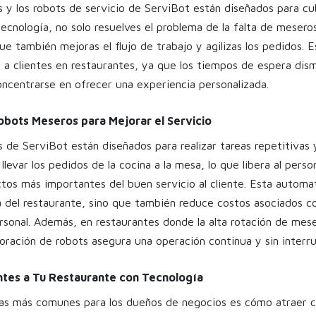
 y los robots de servicio de ServiBot están diseñados para cub
ecnología, no solo resuelves el problema de la falta de mesero
ue también mejoras el flujo de trabajo y agilizas los pedidos. 
 a clientes en restaurantes, ya que los tiempos de espera dism
centrarse en ofrecer una experiencia personalizada.
obots Meseros para Mejorar el Servicio
 de ServiBot están diseñados para realizar tareas repetitivas 
levar los pedidos de la cocina a la mesa, lo que libera al pers
tos más importantes del buen servicio al cliente. Esta automat
ia del restaurante, sino que también reduce costos asociados co
rsonal. Además, en restaurantes donde la alta rotación de mes
poración de robots asegura una operación continua y sin interr
ntes a Tu Restaurante con Tecnología
as más comunes para los dueños de negocios es cómo atraer cl