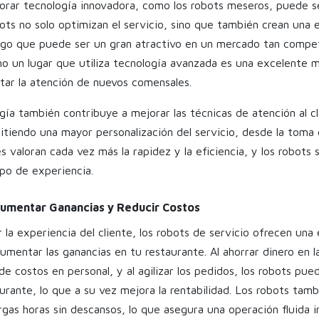
porar tecnología innovadora, como los robots meseros, puede s
bots no solo optimizan el servicio, sino que también crean una 
 algo que puede ser un gran atractivo en un mercado tan compe
o un lugar que utiliza tecnología avanzada es una excelente 
ptar la atención de nuevos comensales.
gía también contribuye a mejorar las técnicas de atención al c
itiendo una mayor personalización del servicio, desde la toma
es valoran cada vez más la rapidez y la eficiencia, y los robots 
ipo de experiencia.
Aumentar Ganancias y Reducir Costos
la experiencia del cliente, los robots de servicio ofrecen una
mentar las ganancias en tu restaurante. Al ahorrar dinero en la
e costos en personal, y al agilizar los pedidos, los robots pue
aurante, lo que a su vez mejora la rentabilidad. Los robots ta
rgas horas sin descansos, lo que asegura una operación fluida i