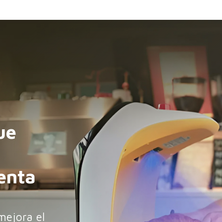
Carga
Servicio
Limpieza
Comprar
Agen
ue
enta
mejora el