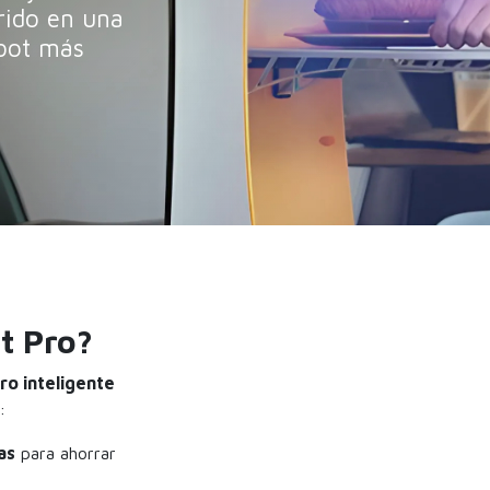
rido en una
obot más
t Pro?
o inteligente
:
as
para ahorrar