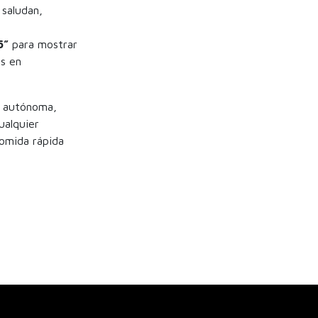
saludan,
5”
para mostrar
s en
n autónoma,
ualquier
omida rápida