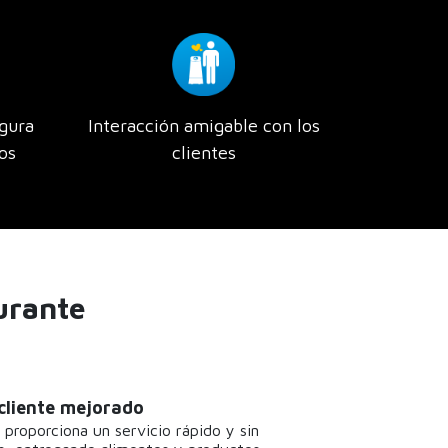
gura
Interacción amigable con los
os
clientes
urante
 cliente mejorado
proporciona un servicio rápido y sin