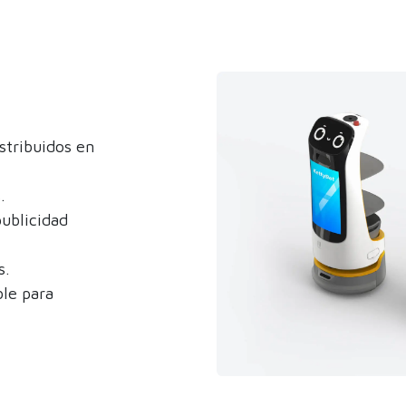
istribuidos en
.
publicidad
s.
ble para