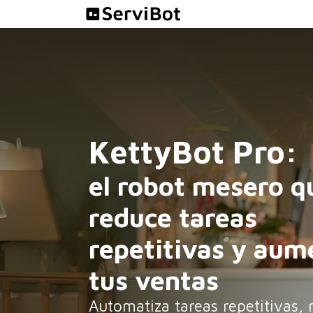
Ir al contenido
Soluciones
KettyBot Pro:
el robot mesero q
reduce tareas
repetitivas y aum
tus ventas
Automatiza tareas repetitivas, 