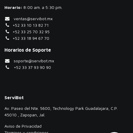
Horario:
​8:00 am. a 5:30 pm.
ventas@servibot.mx
+52 33 10 13 82 71
+52 33 25 70 32 95
+52 33 18 94 67 70
Horarios de Soporte
soporte@servibot.mx
+52 33 37 93 90 90
ServiBot
Av. Paseo del Nte. 5600, Technology Park Guadalajara, C.P.
45010 , Zapopan, Jal.
Aviso de Privacidad
Términos y condiciones