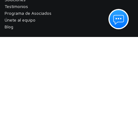
Testimonios
​Programa de Asociados
Únete al equipo
Blog
Síguenos
Facebook
Linkedin
Instagram
TikTok
Horario de oficina
Horario:
​8:00 am. a 5:30 pm.
ventas@servibot.mx
+52 33 10 13 82 71
+52 33 25 70 32 95
+52 33 18 94 67 70
Horarios de Soporte