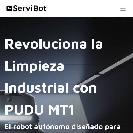
Ir al contenido
Revoluciona la
Limpieza
Industrial con
PUDU MT1
El robot autónomo diseñado para