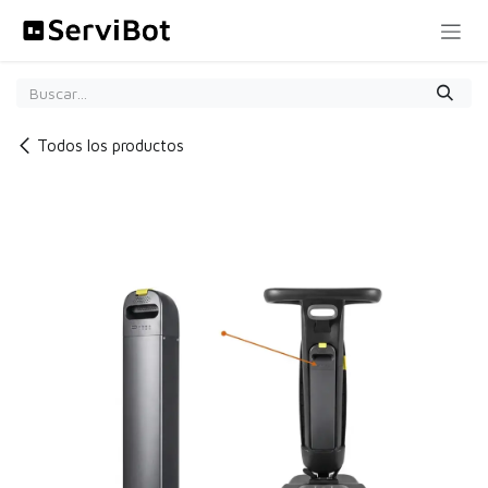
Ir al contenido
Todos los productos