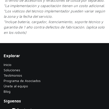
*
El envío de accesorios y refacciones se cotiza por separado.
*La implementación y capacitación tienen un costo adicional.
*Los viáticos del técnico implementador pueden variar según
la zona y la fecha del servicio.
*Incluye batería, cargador, licenciamiento, soporte técnico y
garantía de 1 año contra defectos de fabricación. (aplica solo
en los robots)
Explorar
Inicio
Soluciones
Testimonios
​Programa de Asociados
Únete al equipo
Blog
Síguenos