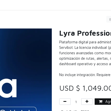
Carga
Servicio
Limpieza
Comprar
Agen
Lyra Professio
Plataforma digital para adminis
Servibot. La licencia individual 
funciones avanzadas como monit
optimización de rutas, alertas,
dashboard operativo y acceso a
No incluye integración. Requiere
USD $
1,049.0
Agre