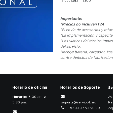
PuduBot2
T300
Importante:
*Precios no incluyen IVA
*
El envío de accesorios y refa
*La implementación y capacitac
*Los viáticos del técnico impl
del servicio.
*Incluye batería, cargador, lic
contra defectos de fabricación.
Horario de oficina
Horarios de Soporte
Se
Horario:
​8:00 am. a
Av
5:30 pm.
soporte@servibot.mx
Pa
+52 33 37 93 90 90
Za