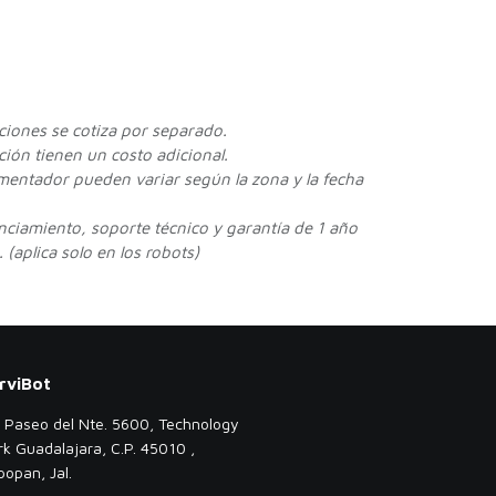
cciones se cotiza por separado.
ión tienen un costo adicional.
ementador pueden variar según la zona y la fecha
enciamiento, soporte técnico y garantía de 1 año
 (aplica solo en los robots)
rviBot
. Paseo del Nte. 5600, Technology
rk Guadalajara, C.P. 45010 ,
popan, Jal.