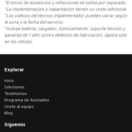
*
El envío de accesorios y refacciones se cotiza por separado.
*La implementación y capacitación tienen un costo adicional.
*Los viáticos del técnico implementador pueden variar según
la zona y la fecha del servicio.
*Incluye batería, cargador, licenciamiento, soporte técnico y
garantía de 1 año contra defectos de fabricación. (aplica solo
en los robots)
Explorar
Inicio
Soluciones
Testimonios
​Programa de Asociados
Únete al equipo
Blog
Síguenos