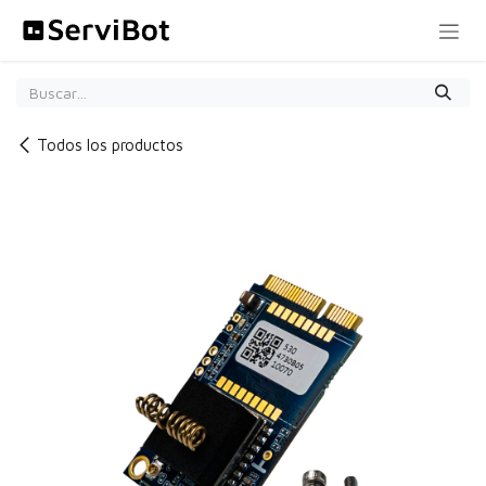
Ir al contenido
Todos los productos