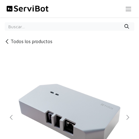
Ir al contenido
Todos los productos