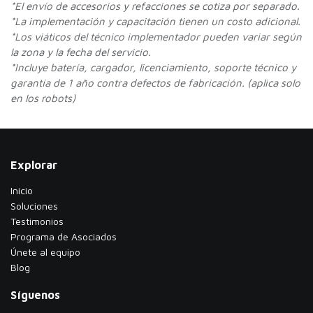
*
El envío de accesorios y refacciones se cotiza por separado.
*La implementación y capacitación tienen un costo adicional.
*Los viáticos del técnico implementador pueden variar según
la zona y la fecha del servicio.
*Incluye batería, cargador, licenciamiento, soporte técnico y
garantía de 1 año contra defectos de fabricación. (aplica solo
en los robots)
Explorar
Inicio
Soluciones
Testimonios
​Programa de Asociados
Únete al equipo
Blog
Síguenos