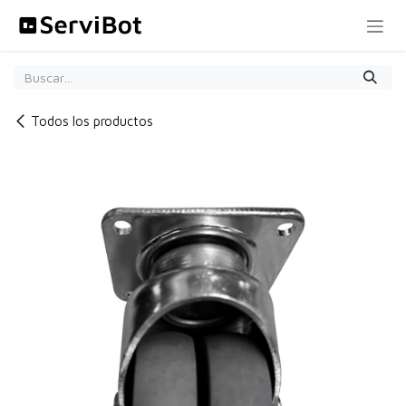
Ir al contenido
Todos los productos