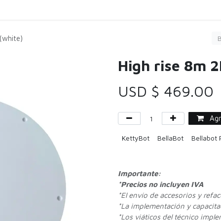
Carga
Servicio
Limpieza
Comprar
Agen
(white)
High rise 8m 2
USD $
469.00
Agre
KettyBot
BellaBot
Bellabot
Importante:
*Precios no incluyen IVA
*
El envío de accesorios y refa
*La implementación y capacitac
*Los viáticos del técnico impl