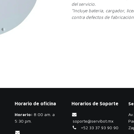
del servicio.
*Incluye batería, cargador, lic
contra defectos de fabricación.
Horario de oficina
Horarios de Soporte
Se
Horario:
​8:00 am. a
Av
5:30 pm.
soporte@servibot.mx
Pa
+52 33 37 93 90 90
Za