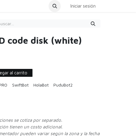
dar Cita
Iniciar sesión
D code disk (white)
gar al carrito
 PRO
SwiftBot
HolaBot
PuduBot2
cciones se cotiza por separado.
ión tienen un costo adicional.
ementador pueden variar según la zona y la fecha