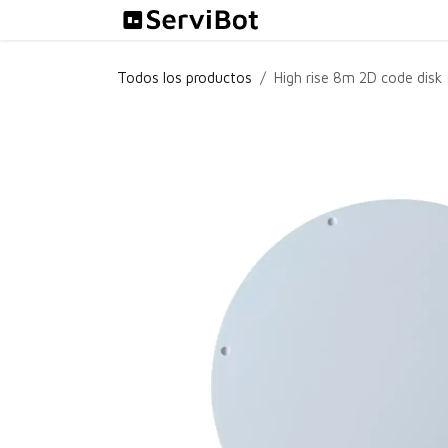
Ir al contenido
Soluciones
Todos los productos
High rise 8m 2D code disk 