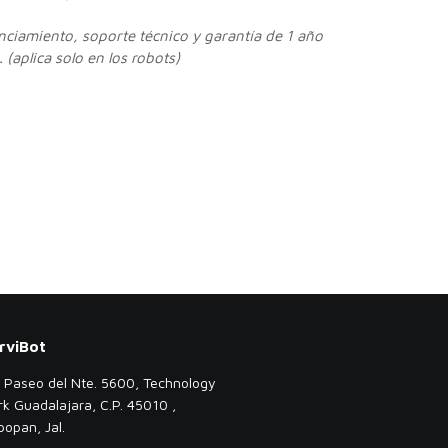
enciamiento, soporte técnico y garantía de 1 año
 (aplica solo en los robots)
rviBot
. Paseo del Nte. 5600, Technology
rk Guadalajara, C.P. 45010 ,
popan, Jal.