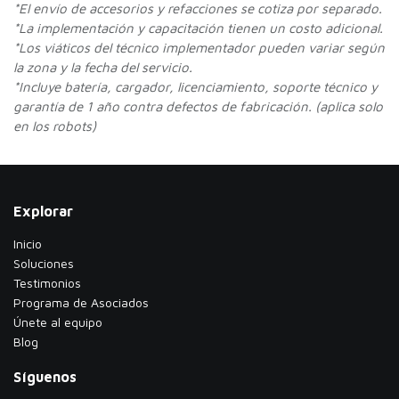
*
El envío de accesorios y refacciones se cotiza por separado.
*La implementación y capacitación tienen un costo adicional.
*Los viáticos del técnico implementador pueden variar según
la zona y la fecha del servicio.
*Incluye batería, cargador, licenciamiento, soporte técnico y
garantía de 1 año contra defectos de fabricación. (aplica solo
en los robots)
Explorar
Inicio
Soluciones
Testimonios
​Programa de Asociados
Únete al equipo
Blog
Síguenos