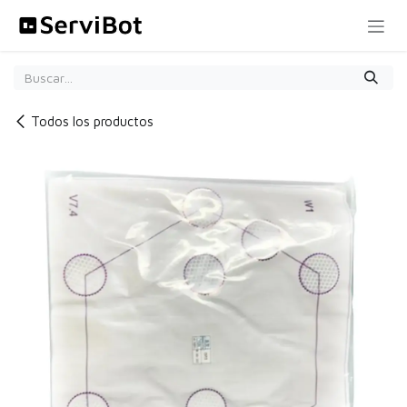
Ir al contenido
Todos los productos