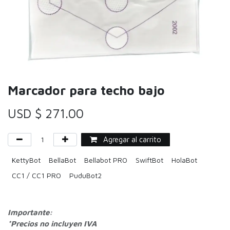
Marcador para techo bajo
USD $
271.00
Agregar al carrito
KettyBot
BellaBot
Bellabot PRO
SwiftBot
HolaBot
CC1 / CC1 PRO
PuduBot2
Importante:
*Precios no incluyen IVA