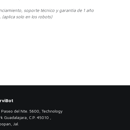
enciamiento, soporte técnico y garantía de 1 año
 (aplica solo en los robots)
rviBot
. Paseo del Nte. 5600, Technology
rk Guadalajara, C.P. 45010 ,
popan, Jal.