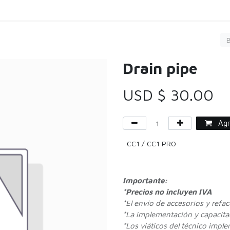
Carga
Servicio
Limpieza
Comprar
Agen
Drain pipe
USD $
30.00
Agre
CC1 / CC1 PRO
Importante:
*Precios no incluyen IVA
*
El envío de accesorios y refa
*La implementación y capacitac
*Los viáticos del técnico impl