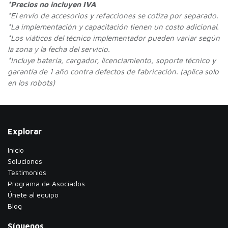
*Precios no incluyen IVA
*
El envío de accesorios y refacciones se cotiza por separado.
*La implementación y capacitación tienen un costo adicional.
*Los viáticos del técnico implementador pueden variar según
la zona y la fecha del servicio.
*Incluye batería, cargador, licenciamiento, soporte técnico y
garantía de 1 año contra defectos de fabricación. (aplica solo
en los robots)
Explorar
Inicio
Soluciones
Testimonios
​Programa de Asociados
Únete al equipo
Blog
Síguenos