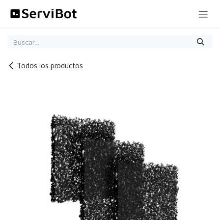
Ir al contenido
Todos los productos