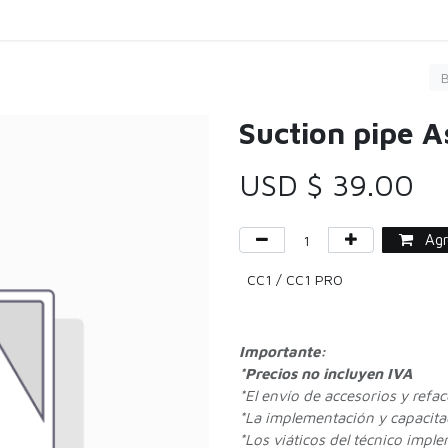
Carga
Servicio
Limpieza
Comprar
Agen
Suction pipe 
USD $
39.00
Agre
CC1 / CC1 PRO
Importante:
*Precios no incluyen IVA
*
El envío de accesorios y refa
*La implementación y capacitac
*Los viáticos del técnico impl