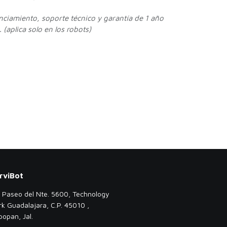
enciamiento, soporte técnico y garantía de 1 año
 (aplica solo en los robots)
rviBot
. Paseo del Nte. 5600, Technology
rk Guadalajara, C.P. 45010 ,
popan, Jal.