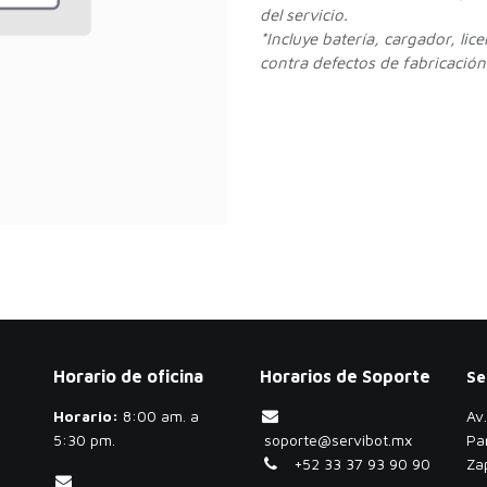
del servicio.
*Incluye batería, cargador, lic
contra defectos de fabricación.
Horario de oficina
Horarios de Soporte
Se
Horario:
​8:00 am. a
Av
5:30 pm.
soporte@servibot.mx
Pa
+52 33 37 93 90 90
Za