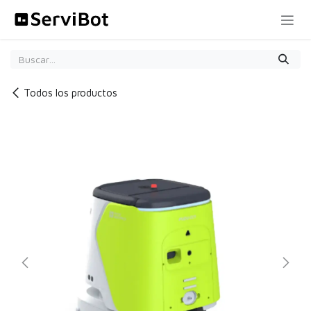
Ir al contenido
Todos los productos