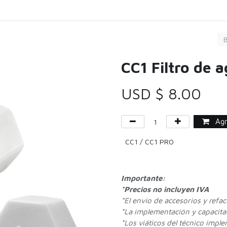
Carga
Servicio
Limpieza
Comprar
Agen
CC1 Filtro de 
USD $
8.00
Agre
CC1 / CC1 PRO
Importante:
*Precios no incluyen IVA
*
El envío de accesorios y refa
*La implementación y capacitac
*Los viáticos del técnico impl