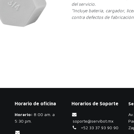
del servicio.
*Incluye batería, cargador, lic
contra defectos de fabricación.
Horario de oficina
Horarios de Soporte
Se
Horario:
​8:00 am. a
Av
5:30 pm.
soporte@servibot.mx
Pa
+52 33 37 93 90 90
Za