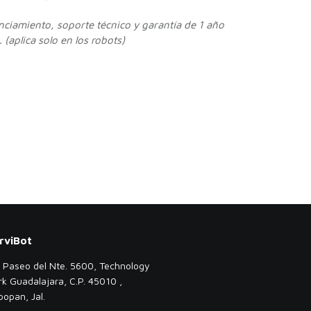
enciamiento, soporte técnico y garantía de 1 año
 (aplica solo en los robots)
rviBot
. Paseo del Nte. 5600, Technology
rk Guadalajara, C.P. 45010 ,
popan, Jal.