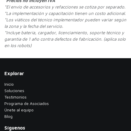
*Precios no incluyen IVA
*
El envío de accesorios y refacciones se cotiza por separado.
*La implementación y capacitación tienen un costo adicional.
*Los viáticos del técnico implementador pueden variar según
la zona y la fecha del servicio.
*Incluye batería, cargador, licenciamiento, soporte técnico y
garantía de 1 año contra defectos de fabricación. (aplica solo
en los robots)
Explorar
Inicio
Soluciones
Testimonios
​Programa de Asociados
Únete al equipo
Blog
Síguenos