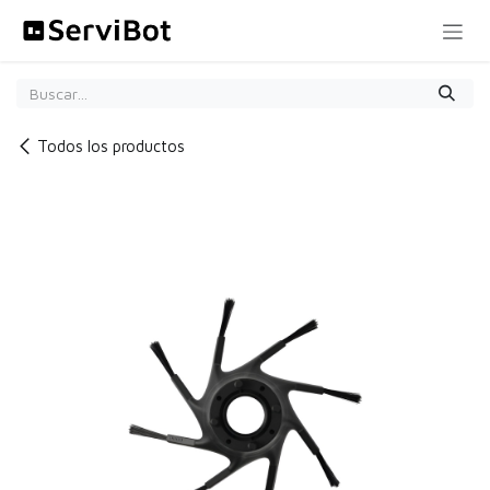
Ir al contenido
Todos los productos