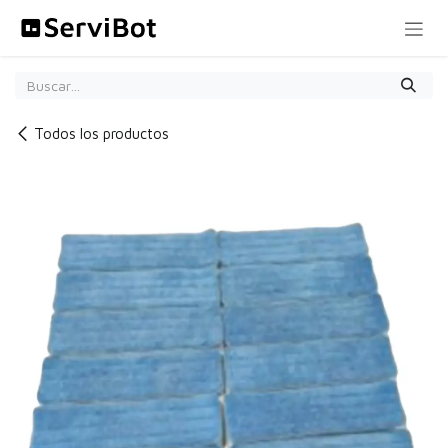
Ir al contenido
Todos los productos