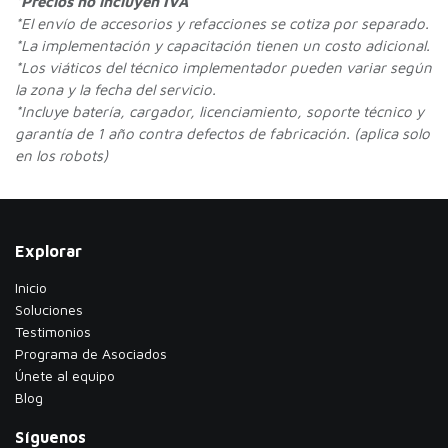
*Precios no incluyen IVA
*
El envío de accesorios y refacciones se cotiza por separado.
*La implementación y capacitación tienen un costo adicional.
*Los viáticos del técnico implementador pueden variar según
la zona y la fecha del servicio.
*Incluye batería, cargador, licenciamiento, soporte técnico y
garantía de 1 año contra defectos de fabricación. (aplica solo
en los robots)
Explorar
Inicio
Soluciones
Testimonios
​Programa de Asociados
Únete al equipo
Blog
Síguenos