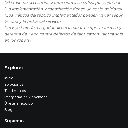
*
El envío de accesorios y refacciones se cotiza por separado.
*La implementación y capacitación tienen un costo adicional.
*Los viáticos del técnico implementador pueden variar según
la zona y la fecha del servicio.
*Incluye batería, cargador, licenciamiento, soporte técnico y
garantía de 1 año contra defectos de fabricación. (aplica solo
en los robots)
Explorar
Inicio
Soluciones
Testimonios
​Programa de Asociados
Únete al equipo
Blog
Síguenos