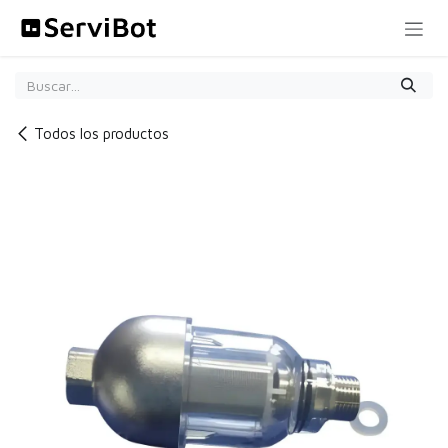
Ir al contenido
Todos los productos