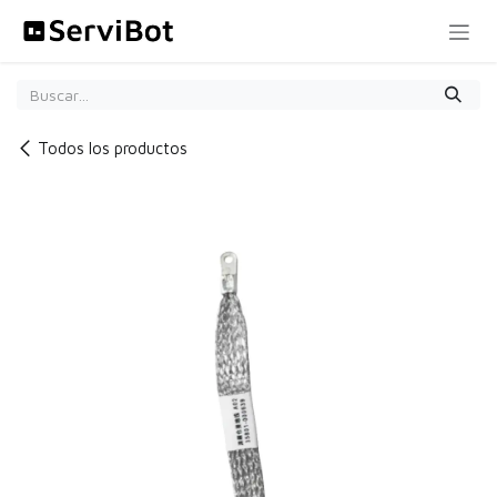
Ir al contenido
Todos los productos