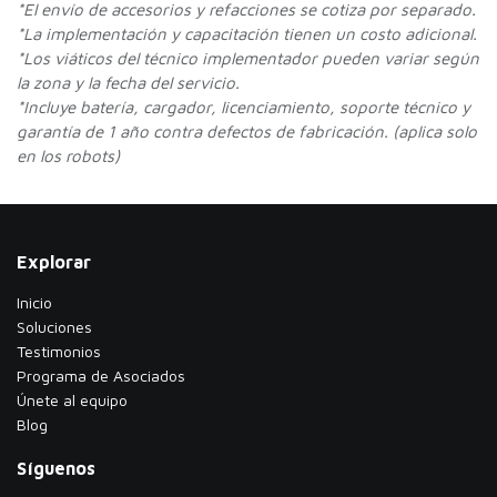
*
El envío de accesorios y refacciones se cotiza por separado.
*La implementación y capacitación tienen un costo adicional.
*Los viáticos del técnico implementador pueden variar según
la zona y la fecha del servicio.
*Incluye batería, cargador, licenciamiento, soporte técnico y
garantía de 1 año contra defectos de fabricación. (aplica solo
en los robots)
Explorar
Inicio
Soluciones
Testimonios
​Programa de Asociados
Únete al equipo
Blog
Síguenos