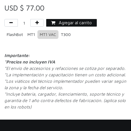
USD $
77.00
Agregar al carrito
FlashBot
MT1
MT1 VAC
T300
Importante:
*Precios no incluyen IVA
*
El envío de accesorios y refacciones se cotiza por separado.
*La implementación y capacitación tienen un costo adicional.
*Los viáticos del técnico implementador pueden variar según
la zona y la fecha del servicio.
*Incluye batería, cargador, licenciamiento, soporte técnico y
garantía de 1 año contra defectos de fabricación. (aplica solo
en los robots)