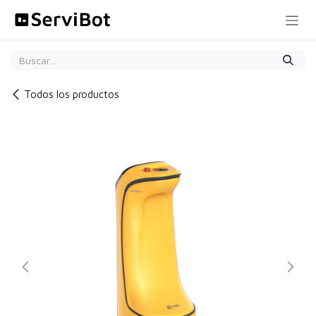
Ir al contenido
Todos los productos