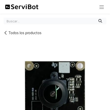
Ir al contenido
Todos los productos