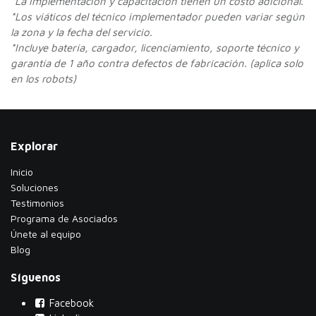
*La implementación y capacitación tienen un costo adicional.
*Los viáticos del técnico implementador pueden variar según
la zona y la fecha del servicio.
*Incluye batería, cargador, licenciamiento, soporte técnico y
garantía de 1 año contra defectos de fabricación. (aplica solo
en los robots)
Explorar
Inicio
Soluciones
Testimonios
​Programa de Asociados
Únete al equipo
Blog
Síguenos
Facebook