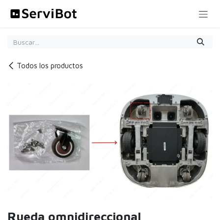
Ir al contenido
Todos los productos
Rueda omnidireccional