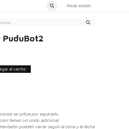
dar Cita
Iniciar sesión
r PuduBot2
gar al carrito
cciones se cotiza por separado.
ión tienen un costo adicional.
ementador pueden variar según la zona y la fecha