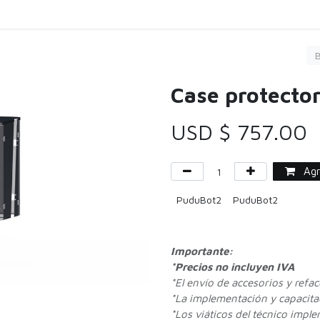
Carga
Servicio
Limpieza
Comprar
Agen
Case protecto
USD $
757.00
Agre
PuduBot2
PuduBot2
Importante:
*Precios no incluyen IVA
*
El envío de accesorios y refa
*La implementación y capacitac
*Los viáticos del técnico impl