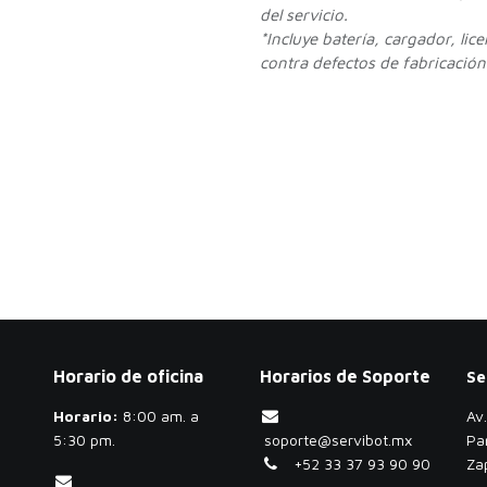
del servicio.
*Incluye batería, cargador, lic
contra defectos de fabricación.
Horario de oficina
Horarios de Soporte
Se
Horario:
​8:00 am. a
Av
5:30 pm.
soporte@servibot.mx
Pa
+52 33 37 93 90 90
Za