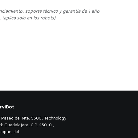
enciamiento, soporte técnico y garantía de 1 año
 (aplica solo en los robots)
rviBot
. Paseo del Nte. 5600, Technology
rk Guadalajara, C.P. 45010 ,
popan, Jal.