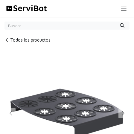
Ir al contenido
Todos los productos