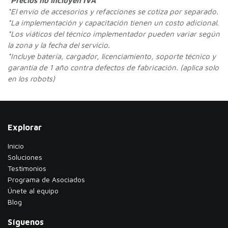
*Precios no incluyen IVA
*
El envío de accesorios y refacciones se cotiza por separado.
*La implementación y capacitación tienen un costo adicional.
*Los viáticos del técnico implementador pueden variar según
la zona y la fecha del servicio.
*Incluye batería, cargador, licenciamiento, soporte técnico y
garantía de 1 año contra defectos de fabricación. (aplica solo
en los robots)
Explorar
Inicio
Soluciones
Testimonios
​Programa de Asociados
Únete al equipo
Blog
Síguenos