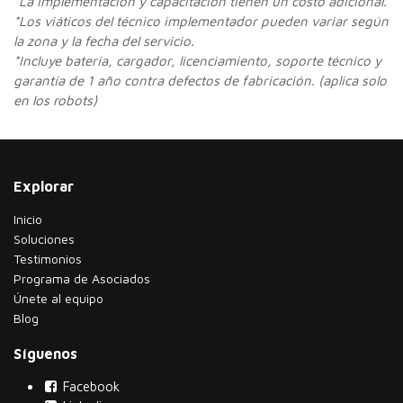
*La implementación y capacitación tienen un costo adicional.
*Los viáticos del técnico implementador pueden variar según
la zona y la fecha del servicio.
*Incluye batería, cargador, licenciamiento, soporte técnico y
garantía de 1 año contra defectos de fabricación. (aplica solo
en los robots)
Explorar
Inicio
Soluciones
Testimonios
​Programa de Asociados
Únete al equipo
Blog
Síguenos
Facebook