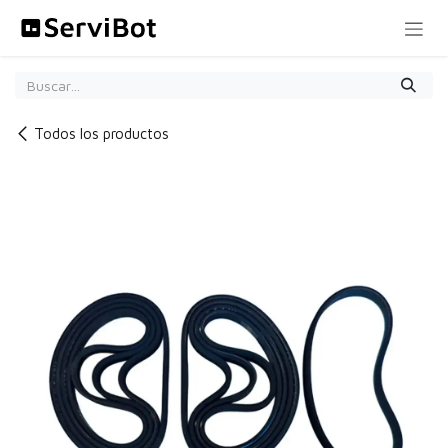
Ir al contenido
Todos los productos