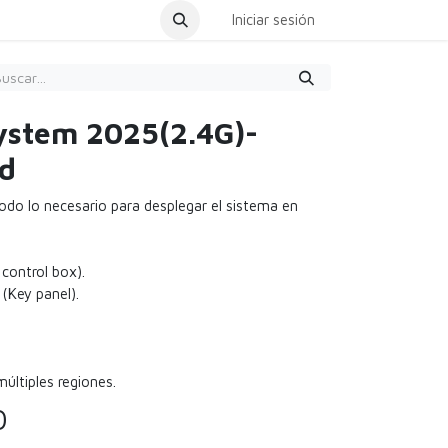
dar Cita
Iniciar sesión
system 2025(2.4G)-
rd
todo lo necesario para desplegar el sistema en
 control box).
(Key panel).
últiples regiones.
0