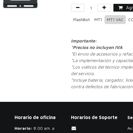
Agre
FlashBot
MT1
MT1 VAC
CC
Importante:
*Precios no incluyen IVA
*
El envío de accesorios y refa
*La implementación y capacitac
*Los viáticos del técnico impl
del servicio.
*Incluye batería, cargador, lic
contra defectos de fabricación.
Horario de oficina
Horarios de Soporte
Se
Horario:
​8:00 am. a
Av