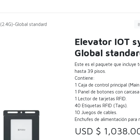
Carga
Servicio
Limpieza
Comprar
Agen
(2.4G)-Global standard
Elevator IOT 
Global standa
Este es el paquete que incluye 
hasta 39 pisos.
Contiene:
1 Caja de control principal (Main
1 Panel de botones con carcasa 
1 Lector de tarjetas RFID.
40 Etiquetas RFID (Tags).
10 Juegos de cables.
Enchufes de alimentación para m
USD $
1,038.0