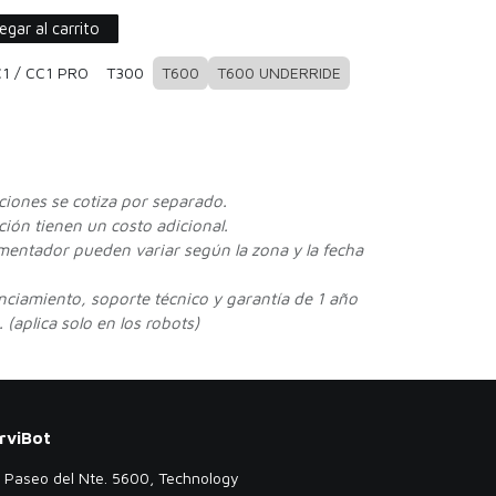
gar al carrito
1 / CC1 PRO
T300
T600
T600 UNDERRIDE
cciones se cotiza por separado.
ión tienen un costo adicional.
ementador pueden variar según la zona y la fecha
enciamiento, soporte técnico y garantía de 1 año
 (aplica solo en los robots)
rviBot
. Paseo del Nte. 5600, Technology