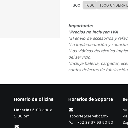
T300
T600
T600 UNDERRI
Importante:
*Precios no incluyen IVA
*
El envío de accesorios y refa
*La implementación y capacitac
*Los viáticos del técnico impl
del servicio.
*Incluye batería, cargador, lic
contra defectos de fabricación.
Horario de oficina
Horarios de Soporte
Se
Horario:
​8:00 am. a
Av
5:30 pm.
soporte@servibot.mx
Pa
+52 33 37 93 90 90
Za