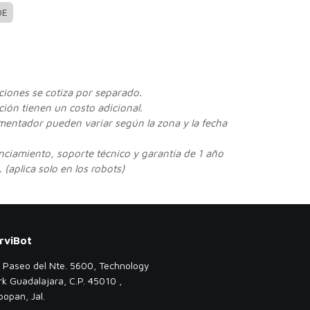
DE
cciones se cotiza por separado.
ión tienen un costo adicional.
ementador pueden variar según la zona y la fecha
enciamiento, soporte técnico y garantía de 1 año
 (aplica solo en los robots)
rviBot
. Paseo del Nte. 5600, Technology
rk Guadalajara, C.P. 45010 ,
popan, Jal.