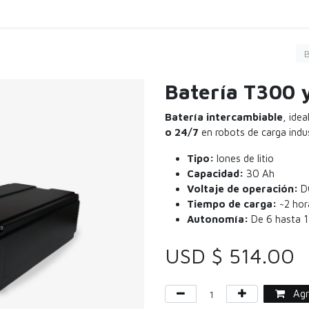
Carga
Servicio
Limpieza
Comprar
Agen
Batería T300 
Batería intercambiable
, ide
o 24/7
en robots de carga indus
Tipo:
Iones de litio
Capacidad:
30 Ah
Voltaje de operación:
DC
Tiempo de carga:
~2 hor
Autonomía:
De 6 hasta 1
USD $
514.00
Agre