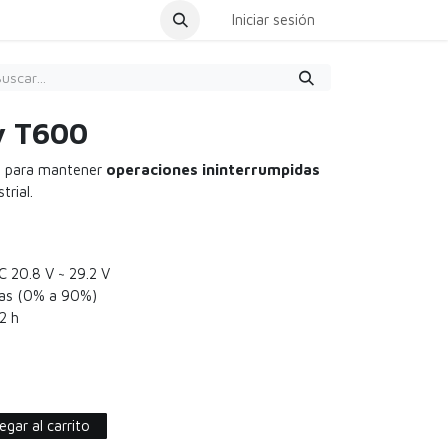
dar Cita
Iniciar sesión
y T600
al para mantener
operaciones ininterrumpidas
trial.
 20.8 V ~ 29.2 V
as (0% a 90%)
2 h
gar al carrito