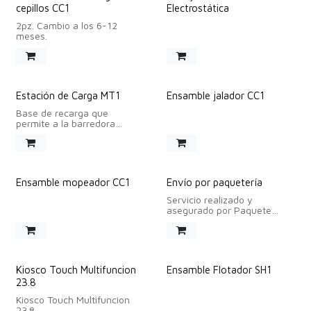
cepillos CC1
Electrostática
2pz. Cambio a los 6-12
meses.
Estación de Carga MT1
Ensamble jalador CC1
Base de recarga que
permite a la barredora
conectarse
automáticamente para
mantener su autonomía
operativa, sin intervención
manual.
Ensamble mopeador CC1
Envío por paquetería
Servicio realizado y
asegurado por Paquete
Express desde Zapopan.
Considere 2 servicios
porque es ida y retorno del
robot de renta, aproximado.
Kiosco Touch Multifuncion
Ensamble Flotador SH1
Posterior a la confirmación y
23.8
facturación de la orden de
compra, el plazo estimado
Kiosco Touch Multifuncion
de entrega es de 7 a 10 días
23.8