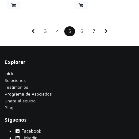
Tiempo de carga: ~2 horas
incidencia durante el
(0% a 90%)
traslado, se sugiere que el
Autonomía: De 6 hasta 12 h
cliente contacte
directamente a la
paquetería utilizando la guía
de rastreo. Pegasus Control
no será responsable por
3
4
5
6
7
retrasos, reprogramaciones,
extravíos, daños o cualquier
incidencia atribuible a la
empresa de paquetería,
condiciones climatológicas,
caso fortuito, fuerza mayor
Explorar
o situaciones ajenas a su
control.
Inicio
Soluciones
Testimonios
​Programa de Asociados
Únete al equipo
Blog
Síguenos
Facebook
Linkedin