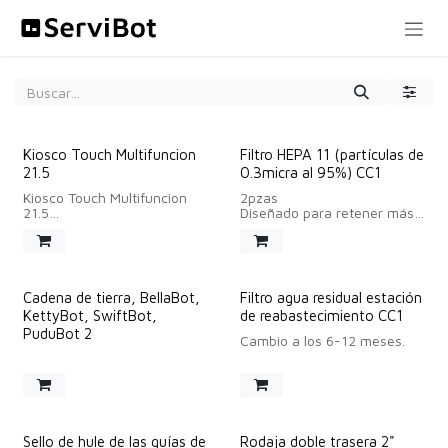
Ir al contenido
Kiosco Touch Multifuncion
Filtro HEPA 11 (partículas de
21.5
0.3micra al 95%) CC1
Kiosco Touch Multifuncion
2pzas
21.5
Diseñado para retener más
MODELO: GD215C3
del 95% de las partículas de
CARACTERÍSTICAS
0.3 micrones, tiene un ciclo
ELÉCTRICAS:
de reemplazo recomendado
- Input Power: 100-240V
de aproximadamente 3
AC 50/60Hz 60 Watts
meses.
Cadena de tierra, BellaBot,
Filtro agua residual estación
- Output Power: DC 12V 5A
KettyBot, SwiftBot,
de reabastecimiento CC1
- Standby Power
Consumption: 0.5W
PuduBot 2
Cambio a los 6-12 meses.
Sello de hule de las guías de
Rodaja doble trasera 2"