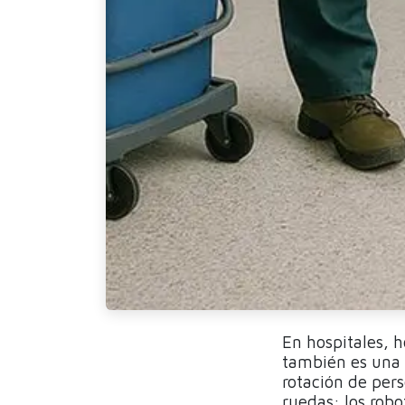
En hospitales, h
también es una d
rotación de per
ruedas: los rob