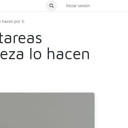
dar Cita
Iniciar sesión
o hacen por ti
tareas
ieza lo hacen