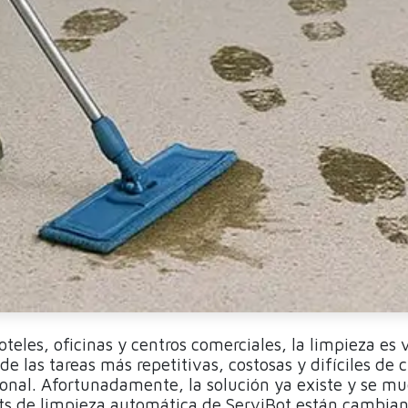
oteles, oficinas y centros comerciales, la limpieza es v
e las tareas más repetitivas, costosas y difíciles de c
sonal. Afortunadamente, la solución ya existe y se m
ots de limpieza automática de ServiBot están cambia