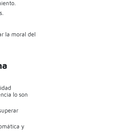
iento.
s.
ar la moral del
na
sidad
ncia lo son
 superar
tomática y