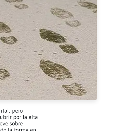
ital, pero
ubrir por la alta
ueve sobre
ndo la forma en