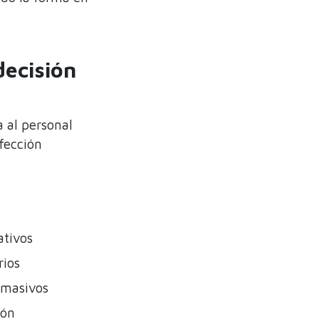
decisión
a al personal
fección
ativos
rios
s masivos
ión