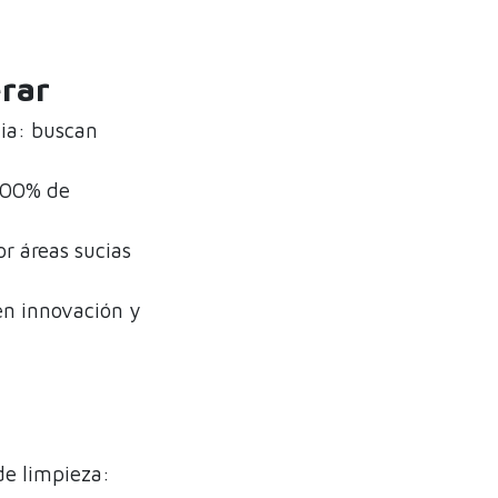
erar
cia: buscan
 100% de
r áreas sucias
en innovación y
de limpieza: