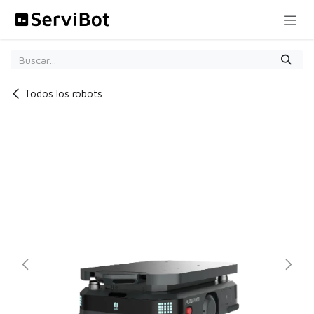
Ir al contenido
Todos los robots