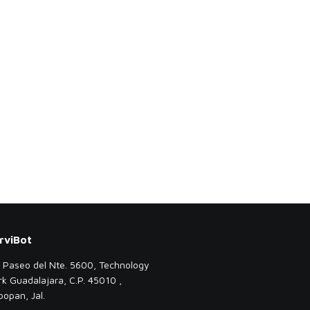
rviBot
. Paseo del Nte. 5600, Technology
rk Guadalajara, C.P. 45010 ,
popan, Jal.