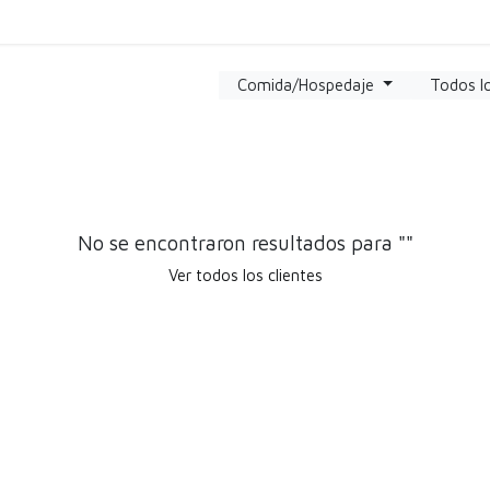
Carga
Servicio
Limpieza
Comprar
Agen
Comida/Hospedaje
Todos l
No se encontraron resultados para "
"
Ver todos los clientes