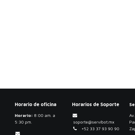
Horario de oficina
Horarios de Soporte
Se
Horario:
​8:00 am. a
Av
5:30 pm.
soporte@servibot.mx
Pa
+52 33 37 93 90 90
Za