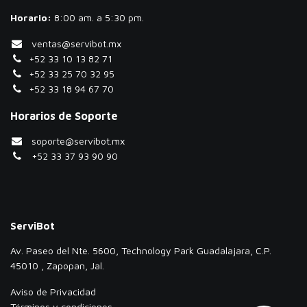
Horario:
​8:00 am. a 5:30 pm.
ventas@servibot.mx
+52 33 10 13 82 71
+52 33 25 70 32 95
+52 33 18 94 67 70
Horarios de Soporte
soporte@servibot.mx
+52 33 37 93 90 90
ServiBot
Av. Paseo del Nte. 5600, Technology Park Guadalajara, C.P.
45010 , Zapopan, Jal.
Aviso de Privacidad
Términos y condiciones