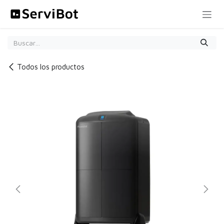
Ir al contenido
Todos los productos