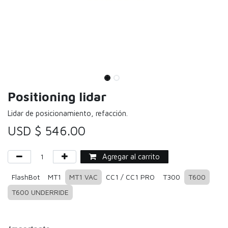
Positioning lidar
Lidar de posicionamiento, refacción.
USD $
546.00
Agregar al carrito
FlashBot
MT1
MT1 VAC
CC1 / CC1 PRO
T300
T600
T600 UNDERRIDE