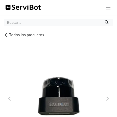
Ir al contenido
Todos los productos