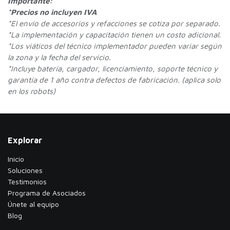
Importante:
*Precios no incluyen IVA
*
El envío de accesorios y refacciones se cotiza por separado.
*La implementación y capacitación tienen un costo adicional.
*Los viáticos del técnico implementador pueden variar según
la zona y la fecha del servicio.
*Incluye batería, cargador, licenciamiento, soporte técnico y
garantía de 1 año contra defectos de fabricación. (aplica solo
en los robots)
Explorar
Inicio
Soluciones
Testimonios
​Programa de Asociados
Únete al equipo
Blog