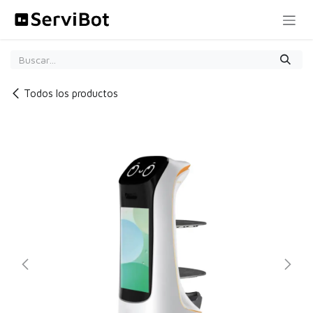
Ir al contenido
Todos los productos