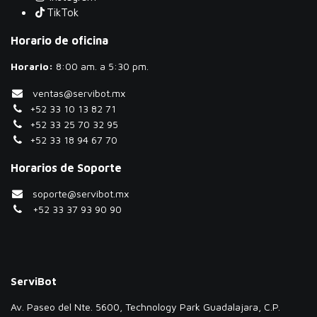
TikTok
Horario de oficina
Horario:
​8:00 am. a 5:30 pm.
ventas@servibot.mx
+52 33 10 13 82 71
+52 33 25 70 32 95
+52 33 18 94 67 70
Horarios de Soporte
soporte@servibot.mx
+52 33 37 93 90 90
ServiBot
Av. Paseo del Nte. 5600, Technology Park Guadalajara, C.P.