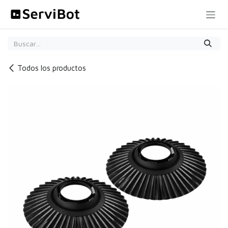
Ir al contenido
Todos los productos