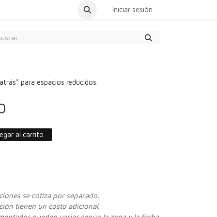
dar Cita
Iniciar sesión
trás" para espacios reducidos.
0
gar al carrito
cciones se cotiza por separado.
ión tienen un costo adicional.
ementador pueden variar según la zona y la fecha