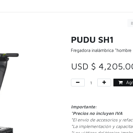
Carga
Servicio
Limpieza
Comprar
Agen
PUDU SH1
Fregadora inalámbrica "hombre a
USD $
4,205.0
Agre
Importante:
*Precios no incluyen IVA
*
El envío de accesorios y refa
*La implementación y capacitac
*Los viáticos del técnico impl