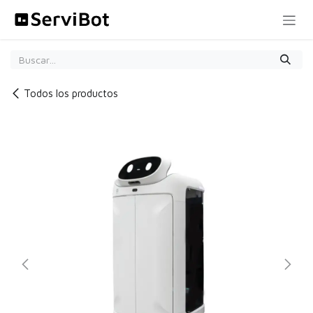
Ir al contenido
Todos los productos