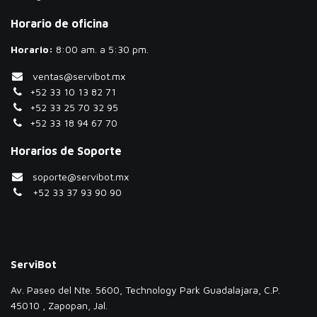
Horario de oficina
Horario:
​8:00 am. a 5:30 pm.
ventas@servibot.mx
+52 33 10 13 82 71
+52 33 25 70 32 95
+52 33 18 94 67 70
Horarios de Soporte
soporte@servibot.mx
+52 33 37 93 90 90
ServiBot
Av. Paseo del Nte. 5600, Technology Park Guadalajara, C.P.
45010 , Zapopan, Jal.