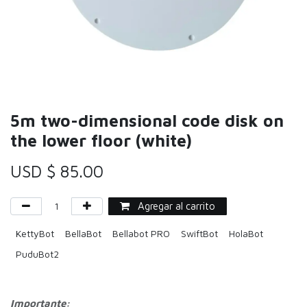
5m two-dimensional code disk on
the lower floor (white)
USD $
85.00
Agregar al carrito
KettyBot
BellaBot
Bellabot PRO
SwiftBot
HolaBot
PuduBot2
Importante: