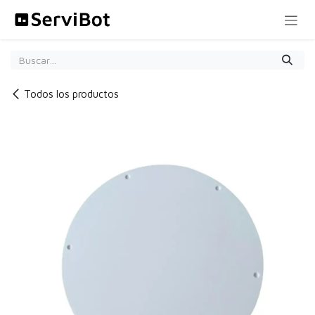
Ir al contenido
Todos los productos