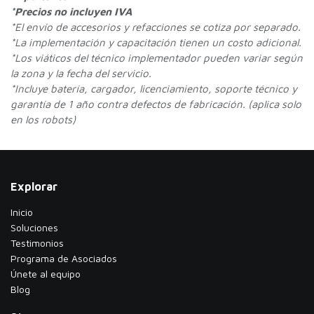
*Precios no incluyen IVA
*
El envío de accesorios y refacciones se cotiza por separado.
*La implementación y capacitación tienen un costo adicional.
*Los viáticos del técnico implementador pueden variar según
la zona y la fecha del servicio.
*Incluye batería, cargador, licenciamiento, soporte técnico y
garantía de 1 año contra defectos de fabricación. (aplica solo
en los robots)
Explorar
Inicio
Soluciones
Testimonios
​Programa de Asociados
Únete al equipo
Blog