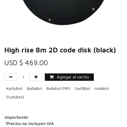
High rise 8m 2D code disk (black)
USD $
469.00
Agregar al carrito
KettyBot
BellaBot
Bellabot PRO
SwiftBot
HolaBot
PuduBot2
Importante:
*Precios no incluyen IVA