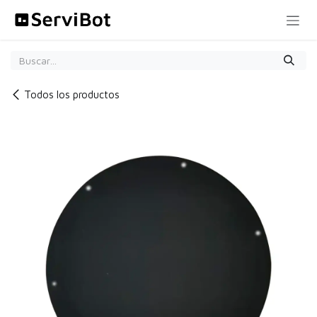
Ir al contenido
Todos los productos