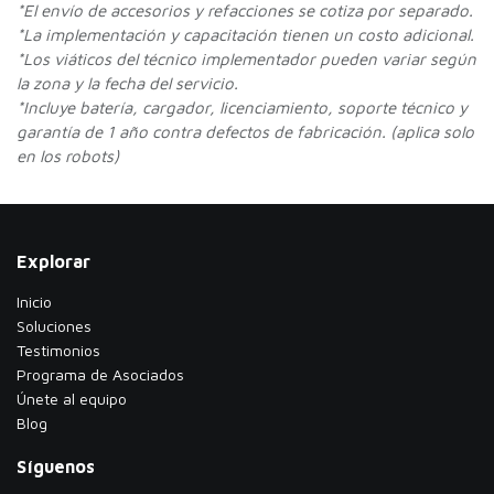
*
El envío de accesorios y refacciones se cotiza por separado.
*La implementación y capacitación tienen un costo adicional.
*Los viáticos del técnico implementador pueden variar según
la zona y la fecha del servicio.
*Incluye batería, cargador, licenciamiento, soporte técnico y
garantía de 1 año contra defectos de fabricación. (aplica solo
en los robots)
Explorar
Inicio
Soluciones
Testimonios
​Programa de Asociados
Únete al equipo
Blog
Síguenos