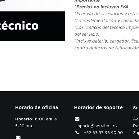
*Precios no incluyen IVA
*
El envío de accesorios y refa
*La implementación y capacitac
*Los viáticos del técnico impl
del servicio.
*Incluye batería, cargador, lic
contra defectos de fabricación.
Horario de oficina
Horarios de Soporte
Se
Horario:
​8:00 am. a
Av
5:30 pm.
soporte@servibot.mx
Pa
+52 33 37 93 90 90
Za