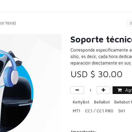
Carga
Servicio
Limpieza
Comprar
Agen
por hora)
Soporte técnic
Corresponde específicamente al
sitio, es decir, cada hora dedica
reparación directamente en sus i
USD $
30.00
Agre
KettyBot
BellaBot
Bellabot
MT1
CC1 / CC1 PRO
SH1
Importante: