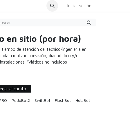
dar Cita
Iniciar sesión
o en sitio (por hora)
 tiempo de atención del técnico/ingeniería en
dada a realizar la revisión, diagnóstico y/o
nstalaciones. *Viáticos no incluidos
gar al carrito
 PRO
PuduBot2
SwiftBot
FlashBot
HolaBot