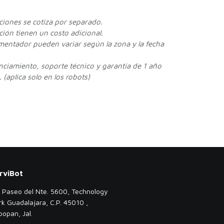
cciones se cotiza por separado.
ión tienen un costo adicional.
ementador pueden variar según la zona y la fecha
enciamiento, soporte técnico y garantía de 1 año
 (aplica solo en los robots)
rviBot
. Paseo del Nte. 5600, Technology
rk Guadalajara, C.P. 45010 ,
popan, Jal.