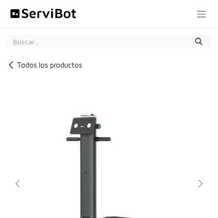
Ir al contenido
Todos los productos