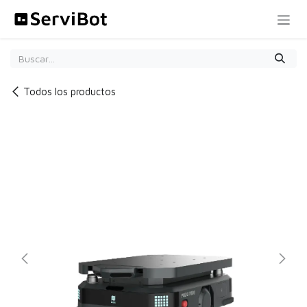
Ir al contenido
Todos los productos