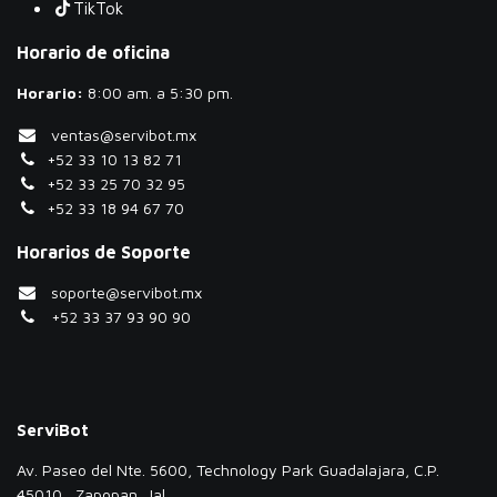
TikTok
Horario de oficina
Horario:
​8:00 am. a 5:30 pm.
ventas@servibot.mx
+52 33 10 13 82 71
+52 33 25 70 32 95
+52 33 18 94 67 70
Horarios de Soporte
soporte@servibot.mx
+52 33 37 93 90 90
ServiBot
Av. Paseo del Nte. 5600, Technology Park Guadalajara, C.P.
45010 , Zapopan, Jal.